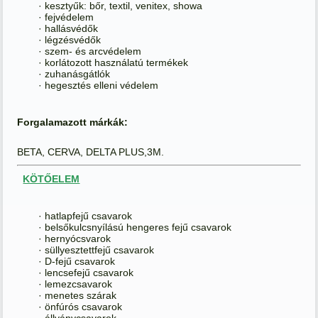
· kesztyűk: bőr, textil, venitex, showa
· fejvédelem
· hallásvédők
· légzésvédők
· szem- és arcvédelem
· korlátozott használatú termékek
· zuhanásgátlók
· hegesztés elleni védelem
Forgalamazott márkák:
BETA, CERVA, DELTA PLUS,3M.
KÖTŐELEM
· hatlapfejű csavarok
· belsőkulcsnyílású hengeres fejű csavarok
· hernyócsvarok
· süllyesztettfejű csavarok
· D-fejű csavarok
· lencsefejű csavarok
· lemezcsavarok
· menetes szárak
· önfúrós csavarok
· állványcsavarok