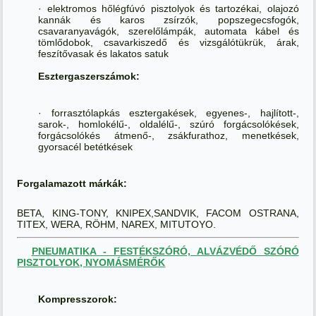
· elektromos hőlégfúvó pisztolyok és tartozékai, olajozó
kannák és karos zsírzók, popszegecsfogók,
csavaranyavágók, szerelőlámpák, automata kábel és
tömlődobok, csavarkiszedő és vizsgálótükrük, árak,
feszítővasak és lakatos satuk
Esztergaszerszámok:
· forrasztólapkás esztergakések, egyenes-, hajlított-,
sarok-, homlokélű-, oldalélű-, szúró forgácsolókések,
forgácsolókés átmenő-, zsákfurathoz, menetkések,
gyorsacél betétkések
Forgalamazott márkák:
BETA, KING-TONY, KNIPEX,SANDVIK, FACOM OSTRANA,
TITEX, WERA, RÖHM, NAREX, MITUTOYO.
PNEUMATIKA - FESTÉKSZÓRÓ, ALVÁZVÉDŐ SZÓRÓ
PISZTOLYOK, NYOMÁSMÉRŐK
Kompresszorok: