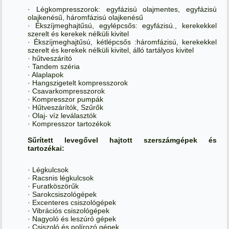
· Légkompresszorok: egyfázisú olajmentes, egyfázisú
olajkenésű, háromfázisú olajkenésű
· Ékszíjmeghajtűsú, egylépcsős: egyfázisú., kerekekkel
szerelt és kerekek nélküli kivitel
· Ékszíjmeghajtűsú, kétlépcsős :háromfázisú, kerekekkel
szerelt és kerekek nélküli kivitel, álló tartályos kivitel
· hűtveszárító
· Tandem széria
· Alaplapok
· Hangszigetelt kompresszorok
· Csavarkompresszorok
· Kompresszor pumpák
· Hűtveszárítók, Szűrők
· Olaj- víz leválasztók
· Kompresszor tartozékok
Sűrített levegővel hajtott szerszámgépek és
tartozékai:
· Légkulcsok
· Racsnis légkulcsok
· Furatköszörűk
· Sarokcsiszológépek
· Excenteres csiszológépek
· Vibrációs csiszológépek
· Nagyoló és leszúró gépek
· Csiszoló és polírozó gépek