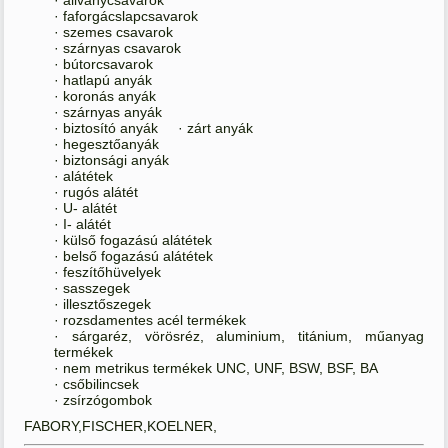
· faforgácslapcsavarok
· szemes csavarok
· szárnyas csavarok
· bútorcsavarok
· hatlapú anyák
· koronás anyák
· szárnyas anyák
· biztosító anyák · zárt anyák
· hegesztőanyák
· biztonsági anyák
· alátétek
· rugós alátét
· U- alátét
· I- alátét
· külső fogazású alátétek
· belső fogazású alátétek
· feszítőhüvelyek
· sasszegek
· illesztőszegek
· rozsdamentes acél termékek
· sárgaréz, vörösréz, aluminium, titánium, műanyag
termékek
· nem metrikus termékek UNC, UNF, BSW, BSF, BA
· csőbilincsek
· zsírzógombok
FABORY,FISCHER,KOELNER,