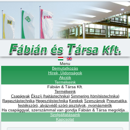
Menu
Bemutatkozás
Hírek, Újdonságok
Akciók
Termékeink
Fábián & Társa Kft.
Termékeink
Csapágyak
Ékszíj (hajtástechnika)
Simmering (tömítéstechnika)
Ragasztástechnika
Hegesztéstechnika
Kerekek
Szerszámok
Pneumatika,
festékszóró, alvázvédő szóró pisztolyok, nyomásmérők
Ha csapággyal, szerszámmal van gondja Fábián & Társa megoldja...
Szolgáltatásaink
Kapcsolat