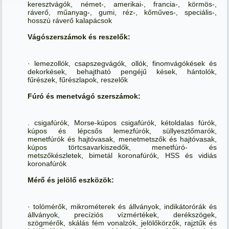
keresztvágók, német-, amerikai-, francia-, körmös-,
ráverő, műanyag-, gumi, réz-, kőműves-, speciális-,
hosszú ráverő kalapácsok
Vágószerszámok és reszelők:
· lemezollók, csapszegvágók, ollók, finomvágókések és
dekorkések, behajtható pengéjű kések, hántolók,
fűrészek, fűrészlapok, reszelők
Fúró és menetvágó szerszámok:
. csigafúrók, Morse-kúpos csigafúrók, kétoldalas fúrók,
kúpos és lépcsős lemezfúrók, süllyesztőmarók,
menetfúrók és hajtóvasak, menetmetszők és hajtóvasak,
kúpos törtcsavarkiszedők, menetfúró- és
metszőkészletek, bimetál koronafúrók, HSS és vidiás
koronafúrók
Mérő és jelölő eszközök:
· tolómérők, mikrométerek és állványok, indikátorórák és
állványok, precíziós vízmértékek, derékszögek,
szögmérők, skálás fém vonalzók, jelölőkörzők, rajztűk és