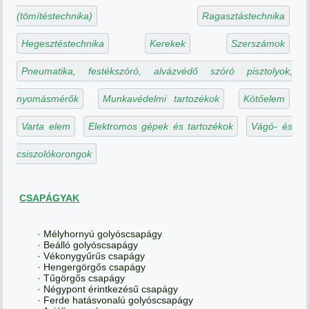
(tömítéstechnika)
Ragasztástechnika
Hegesztéstechnika
Kerekek
Szerszámok
Pneumatika, festékszóró, alvázvédő szóró pisztolyok,
nyomásmérők
Munkavédelmi tartozékok
Kötőelem
Varta elem
Elektromos gépek és tartozékok
Vágó- és
csiszolókorongok
CSAPÁGYAK
· Mélyhornyú golyóscsapágy
· Beálló golyóscsapágy
· Vékonygyűrűs csapágy
· Hengergörgős csapágy
· Tűgörgős csapágy
· Négypont érintkezésű csapágy
· Ferde hatásvonalú golyóscsapágy