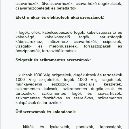
csavarhúzók, ütvecsavarhúzók, csavarhúzó-dugókulcsok,
csavarhúzóbetétek és betéttartók
Elektronikai- és elektrotechnikai szerszámok:
· fogók, ollók, kábelcsupaszoló fogók, kábelcsupaszító és
kábelvágó, kábelkötegelő fogók, saruzófogók
kábelsarukhoz, műszerész csavarhúzók, csipeszek,
vizsgáló- és mérőműszerek, forrasztópákák és
ónszippantók, forrasztóállomások
Szigetelt és szikramentes szerszámok:
· kulcsok 1000 V-ig szigeteltek, dugókulcsok és tartozékok
1000 V-ig szigeteltek, fogók 1000 V-ig szigeteltek,
munkavédelmi eszközök, speciális készletek,
szikramentes kulcsok, szikramentes dugókulcsuk és
tartozékok, szikramentes fogók és csavarhúzók,
szikramentes feszítővas és szerelővas, szikramentes
kalapácsok és tartozékok
Ütőszerszámok és kalapácsok:
· kiütők és lyukasztók, pontozók, laposvágók,