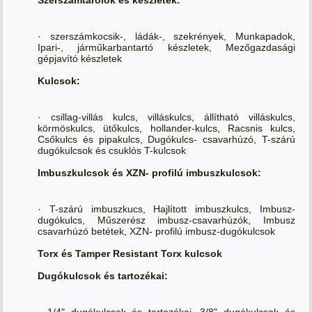
· szerszámkocsik-, ládák-, szekrények, Munkapadok,
Ipari-, járműkarbantartó készletek, Mezőgazdasági
gépjavító készletek
Kulcsok:
· csillag-villás kulcs, villáskulcs, állítható villáskulcs,
körmöskulcs, ütőkulcs, hollander-kulcs, Racsnis kulcs,
Csőkulcs és pipakulcs, Dugókulcs- csavarhúzó, T-szárú
dugókulcsok és csuklós T-kulcsok
Imbuszkulcsok és XZN- profilú imbuszkulcsok:
· T-szárú imbuszkucs, Hajlított imbuszkulcs, Imbusz-
dugókulcs, Műszerész imbusz-csavarhúzók, Imbusz
csavarhúzó betétek, XZN- profilú imbusz-dugókulcsok
Torx és Tamper Resistant Torx kulcsok
Dugókulcsok és tartozékai:
· 1/4" dugókulcsok és tartozékai, 3/8" dugókulcsok és