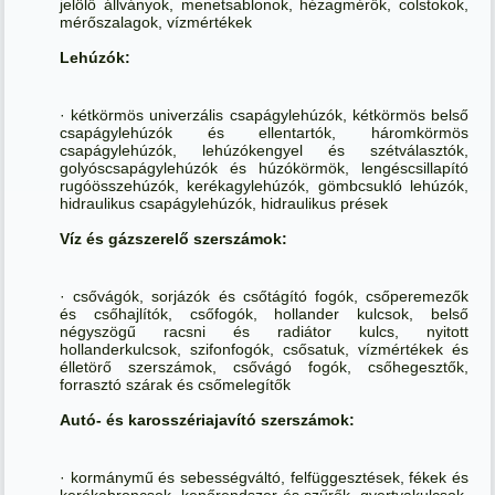
jelölő állványok, menetsablonok, hézagmérők, colstokok,
mérőszalagok, vízmértékek
Lehúzók:
· kétkörmös univerzális csapágylehúzók, kétkörmös belső
csapágylehúzók és ellentartók, háromkörmös
csapágylehúzók, lehúzókengyel és szétválasztók,
golyóscsapágylehúzók és húzókörmök, lengéscsillapító
rugóösszehúzók, kerékagylehúzók, gömbcsukló lehúzók,
hidraulikus csapágylehúzók, hidraulikus prések
Víz és gázszerelő szerszámok:
· csővágók, sorjázók és csőtágító fogók, csőperemezők
és csőhajlítók, csőfogók, hollander kulcsok, belső
négyszögű racsni és radiátor kulcs, nyitott
hollanderkulcsok, szifonfogók, csősatuk, vízmértékek és
élletörő szerszámok, csővágó fogók, csőhegesztők,
forrasztó szárak és csőmelegítők
Autó- és karosszériajavító szerszámok:
· kormánymű és sebességváltó, felfüggesztések, fékek és
kerékabroncsok, kenőrendszer és szűrők, gyertyakulcsok,