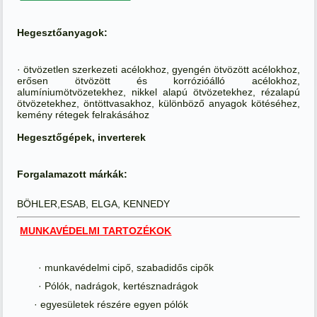
Hegesztőanyagok:
· ötvözetlen szerkezeti acélokhoz, gyengén ötvözött acélokhoz,
erősen ötvözött és korrózióálló acélokhoz,
alumíniumötvözetekhez, nikkel alapú ötvözetekhez, rézalapú
ötvözetekhez, öntöttvasakhoz, különböző anyagok kötéséhez,
kemény rétegek felrakásához
Hegesztőgépek, inverterek
Forgalamazott márkák:
BÖHLER,ESAB, ELGA, KENNEDY
MUNKAVÉDELMI TARTOZÉKOK
· munkavédelmi cipő, szabadidős cipők
· Pólók, nadrágok, kertésznadrágok
· egyesületek részére egyen pólók