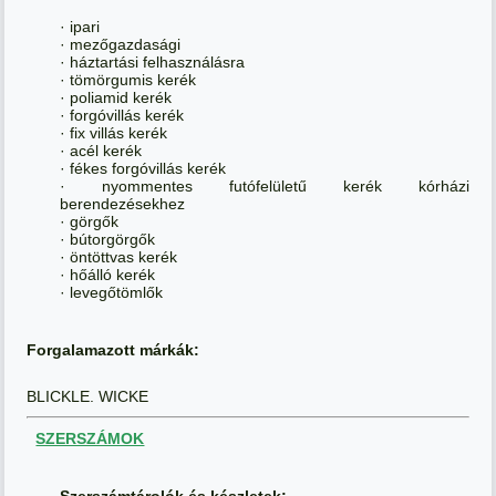
· ipari
· mezőgazdasági
· háztartási felhasználásra
· tömörgumis kerék
· poliamid kerék
· forgóvillás kerék
· fix villás kerék
· acél kerék
· fékes forgóvillás kerék
· nyommentes futófelületű kerék kórházi
berendezésekhez
· görgők
· bútorgörgők
· öntöttvas kerék
· hőálló kerék
· levegőtömlők
Forgalamazott márkák:
BLICKLE. WICKE
SZERSZÁMOK
Szerszámtárolók és készletek: