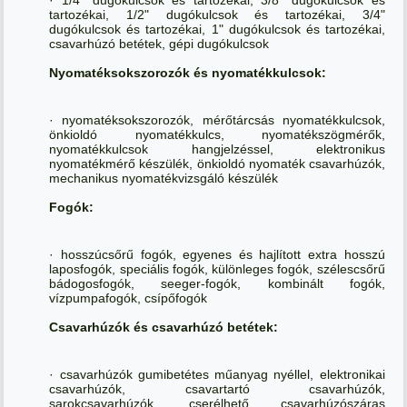
tartozékai, 1/2" dugókulcsok és tartozékai, 3/4"
dugókulcsok és tartozékai, 1" dugókulcsok és tartozékai,
csavarhúzó betétek, gépi dugókulcsok
Nyomatéksokszorozók és nyomatékkulcsok:
· nyomatéksokszorozók, mérőtárcsás nyomatékkulcsok,
önkioldó nyomatékkulcs, nyomatékszögmérők,
nyomatékkulcsok hangjelzéssel, elektronikus
nyomatékmérő készülék, önkioldó nyomaték csavarhúzók,
mechanikus nyomatékvizsgáló készülék
Fogók:
· hosszúcsőrű fogók, egyenes és hajlított extra hosszú
laposfogók, speciális fogók, különleges fogók, szélescsőrű
bádogosfogók, seeger-fogók, kombinált fogók,
vízpumpafogók, csípőfogók
Csavarhúzók és csavarhúzó betétek:
· csavarhúzók gumibetétes műanyag nyéllel, elektronikai
csavarhúzók, csavartartó csavarhúzók,
sarokcsavarhúzók, cserélhető csavarhúzószáras