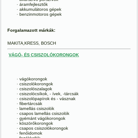
· áramfejlesztők
· akkumulátoros gépek
· benzinmotoros gépek
Forgalamazott márkák:
MAKITA,KRESS, BOSCH
VÁGÓ- ÉS CSISZOLÓKORONGOK
· vágókorongok
· csiszolókorongok
· csiszolószalagok
· csiszolócsíkok, - ívek, -tárcsák
· csiszolópapírok és - vásznak
· fibertárcsák
· lamellás csiszolók
· csapos lamellás csiszolók
· gyémánt vágókorongok
· köszörőkorongok
· csapos csiszolókorongok
· fenőidomok
· fazékkefék