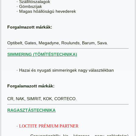
· Szállítószalagok
· Gömbszíjak
· Magas hőállóságú hevederek
Forgalmazott márkák:
Optibelt, Gates, Megadyne, Roulunds, Barum, Sava.
SIMMERING (TÖMÍTÉSTECHNIKA)
· Hazai és nyugati simmeringek nagy választékban
Forgalamazott márkák:
CR, NAK, SIMRIT, KOK, CORTECO.
RAGASZTÁSTECHNIKA
·
LOCTITE PRÉMIUM PARTNER
· Csavarrögzítők: kis-, közepes-, nagy szilárdságú