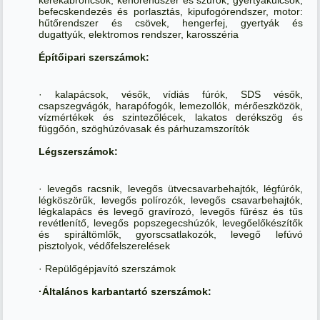
befecskendezés és porlasztás, kipufogórendszer, motor:
hűtőrendszer és csövek, hengerfej, gyertyák és
dugattyúk, elektromos rendszer, karosszéria
Építőipari szerszámok:
· kalapácsok, vésők, vídiás fúrók, SDS vésők,
csapszegvágók, harapófogók, lemezollók, mérőeszközök,
vízmértékek és szintezőlécek, lakatos derékszög és
függőón, szöghúzóvasak és párhuzamszorítók
Légszerszámok:
· levegős racsnik, levegős ütvecsavarbehajtók, légfúrók,
légköszörűk, levegős polírozók, levegős csavarbehajtók,
légkalapács és levegő gravírozó, levegős fűrész és tűs
revétlenítő, levegős popszegecshúzók, levegőelőkészítők
és spiráltömlők, gyorscsatlakozók, levegő lefúvó
pisztolyok, védőfelszerelések
· Repülőgépjavító szerszámok
·Általános karbantartó szerszámok: