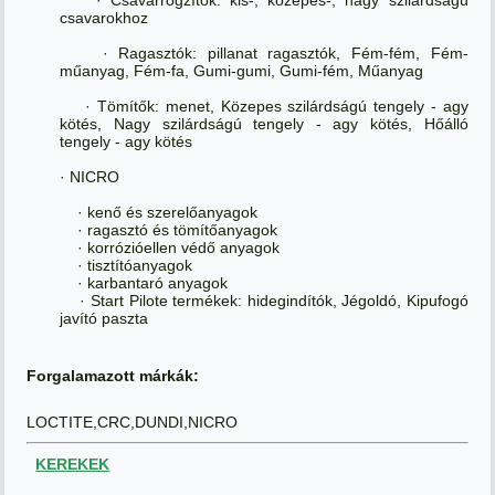
csavarokhoz
· Ragasztók: pillanat ragasztók, Fém-fém, Fém-
műanyag, Fém-fa, Gumi-gumi, Gumi-fém, Műanyag
· Tömítők: menet, Közepes szilárdságú tengely - agy
kötés, Nagy szilárdságú tengely - agy kötés, Hőálló
tengely - agy kötés
· NICRO
· kenő és szerelőanyagok
· ragasztó és tömítőanyagok
· korrózióellen védő anyagok
· tisztítóanyagok
· karbantaró anyagok
· Start Pilote termékek: hidegindítók, Jégoldó, Kipufogó
javító paszta
Forgalamazott márkák:
LOCTITE,CRC,DUNDI,NICRO
KEREKEK