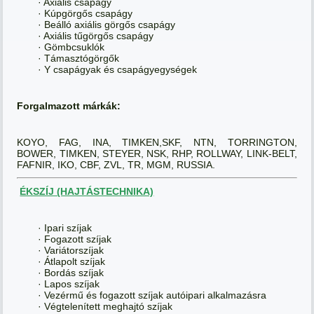
· Axiális csapágy
· Kúpgörgős csapágy
· Beálló axiális görgős csapágy
· Axiális tűgörgős csapágy
· Gömbcsuklók
· Támasztógörgők
· Y csapágyak és csapágyegységek
Forgalmazott márkák:
KOYO, FAG, INA, TIMKEN,SKF, NTN, TORRINGTON,
BOWER, TIMKEN, STEYER, NSK, RHP, ROLLWAY, LINK-BELT,
FAFNIR, IKO, CBF, ZVL, TR, MGM, RUSSIA.
ÉKSZÍJ (HAJTÁSTECHNIKA)
· Ipari szíjak
· Fogazott szíjak
· Variátorszíjak
· Átlapolt szíjak
· Bordás szíjak
· Lapos szíjak
· Vezérmű és fogazott szíjak autóipari alkalmazásra
· Végtelenített meghajtó szíjak