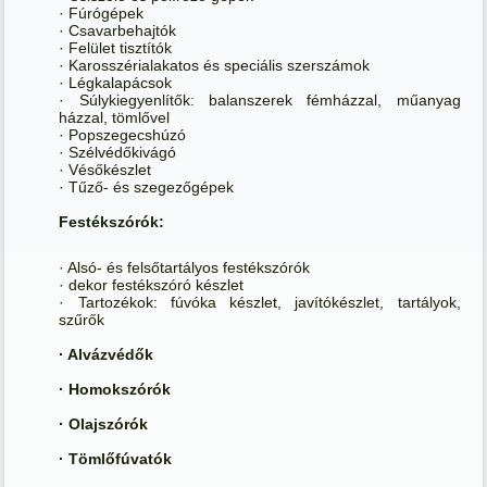
· Fúrógépek
· Csavarbehajtók
· Felület tisztítók
· Karosszérialakatos és speciális szerszámok
· Légkalapácsok
· Súlykiegyenlítők: balanszerek fémházzal, műanyag
házzal, tömlővel
· Popszegecshúzó
· Szélvédőkivágó
· Vésőkészlet
· Tűző- és szegezőgépek
Festékszórók:
· Alsó- és felsőtartályos festékszórók
· dekor festékszóró készlet
· Tartozékok: fúvóka készlet, javítókészlet, tartályok,
szűrők
· Alvázvédők
· Homokszórók
· Olajszórók
· Tömlőfúvatók