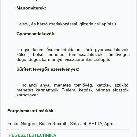
Manométerek:
· alsó-, és hátsó csatlakozással, glicerin csillapítású
Gyorscsatlakozók:
· egyoldalom ésmindkétoldalon záró gyorscsatlakozók,
külső-, belső menetes, tömlőcsatlakozók, tömlővéges
dugó, dugós karmantyú, visszaáramlás csillapító
Sűrített levegős szerelvények:
· hollandi anya, menetes tömlővég, kettős-, szűkítő,
menetes karmantyúk, T-elem, kettős-, hármas elosztók,
zárócsavar
Forgalamazott márkák:
Festo, Norgren, Bosch Rexroth, Sata-Jet, BETTA, Agre.
HEGESZTÉSTECHNIKA