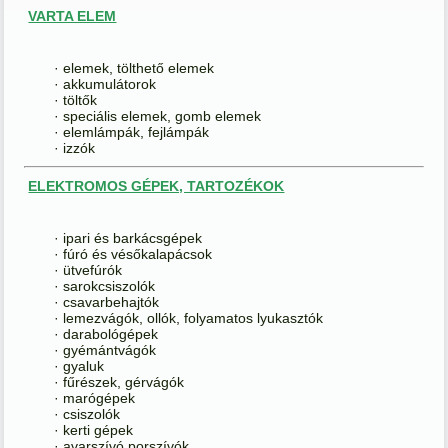
VARTA ELEM
· elemek, tölthető elemek
· akkumulátorok
· töltők
· speciális elemek, gomb elemek
· elemlámpák, fejlámpák
· izzók
ELEKTROMOS GÉPEK, TARTOZÉKOK
· ipari és barkácsgépek
· fúró és vésőkalapácsok
· ütvefúrók
· sarokcsiszolók
· csavarbehajtók
· lemezvágók, ollók, folyamatos lyukasztók
· darabológépek
· gyémántvágók
· gyaluk
· fűrészek, gérvágók
· marógépek
· csiszolók
· kerti gépek
· avarszívó porszívók