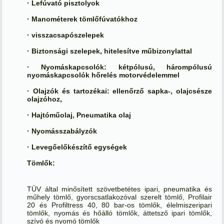
· Lefúvató pisztolyok
· Manométerek tömlőfúvatókhoz
· visszacsapószelepek
· Biztonsági szelepek, hitelesítve műbizonylattal
· Nyomáskapcsolók: kétpólusú, hárompólusú
nyomáskapcsolók hőrelés motorvédelemmel
· Olajzók és tartozékai: ellenőrző sapka-, olajcsésze
olajzóhoz,
· Hajtóműolaj, Pneumatika olaj
· Nyomásszabályzók
· Levegőelőkészítő egységek
Tömlők:
TÜV által minősített szövetbetétes ipari, pneumatika és
műhely tömlő, gyorscsatlakozóval szerelt tömlő, Profilair
20 és Profiltress 40, 80 bar-os tömlők, élelmiszeripari
tömlők, nyomás és hőálló tömlők, áttetsző ipari tömlők,
szívó és nyomó tömlők